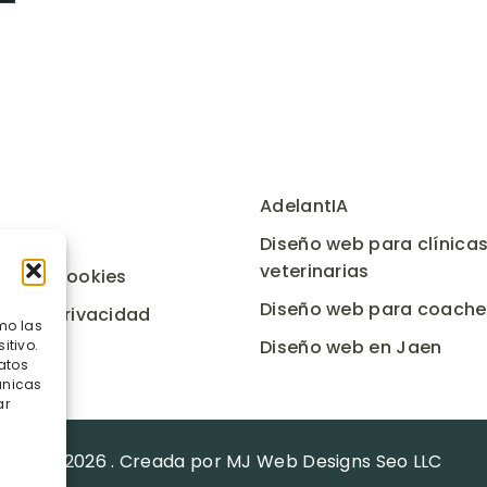
AdelantIA
acto
Diseño web para clínica
veterinarias
ica de Cookies
Diseño web para coache
ica de privacidad
mo las
Diseño web en Jaen
itivo.
atos
únicas
ar
© 2026 . Creada por MJ Web Designs Seo LLC